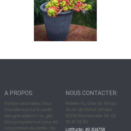
A PROPOS:
NOUS CONTACTER:
Potiers-céramistes, nous
Poterie Au Grès du Temps
travaillons pour le jardin
36 rte de Prétot Lithaire
des grès résistant au gel .
50250 Montsenelle Tel: 02
Nous proposons en plus de
33 47 92 80
nos poteries de jardin, de
Latitude: 49.304758