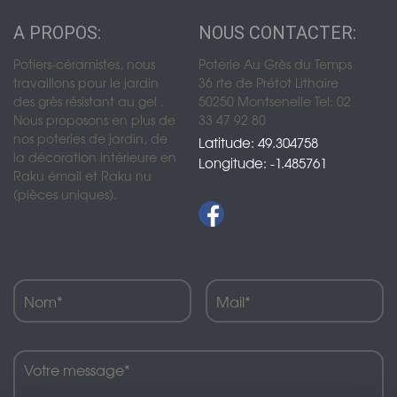
A PROPOS:
NOUS CONTACTER:
Potiers-céramistes, nous
Poterie Au Grès du Temps
travaillons pour le jardin
36 rte de Prétot Lithaire
des grès résistant au gel .
50250 Montsenelle Tel: 02
Nous proposons en plus de
33 47 92 80
nos poteries de jardin, de
Latitude: 49.304758
la décoration intérieure en
Longitude: -1.485761
Raku émail et Raku nu
(pièces uniques).