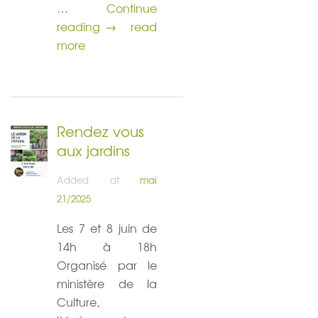
…
Continue
Jardin de pots ( 15 ème édition )
reading
→
read
more
Rendez vous
aux jardins
Added at
mai
21/2025
Les 7 et 8 juin de
14h à 18h
Organisé par le
ministère de la
Culture,