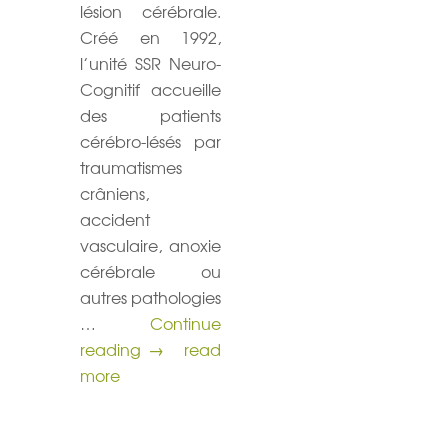
lésion cérébrale.
Créé en 1992,
l’unité SSR Neuro-
Cognitif accueille
des patients
cérébro-lésés par
traumatismes
crâniens,
accident
vasculaire, anoxie
cérébrale ou
autres pathologies
…
Continue
Ouverture du jardin au profit de la re
reading
→
read
more