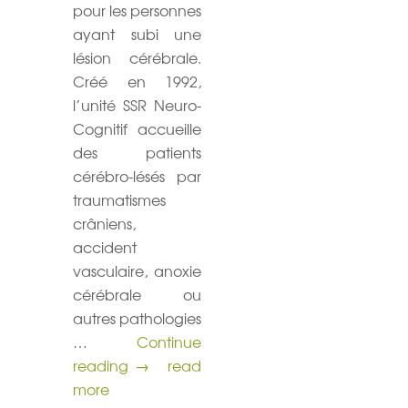
pour les personnes
ayant subi une
lésion cérébrale.
Créé en 1992,
l’unité SSR Neuro-
Cognitif accueille
des patients
cérébro-lésés par
traumatismes
crâniens,
accident
vasculaire, anoxie
cérébrale ou
autres pathologies
…
Continue
Ouverture du jardin au profit de l’hôpi
reading
→
read
more