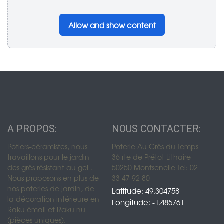
Allow and show content
A PROPOS:
NOUS CONTACTER:
Potiers-céramistes, nous
Poterie Au Grès du Temps
travaillons pour le jardin
36 rte de Prétot Lithaire
des grès résistant au gel .
50250 Montsenelle Tel: 02
Nous proposons en plus de
33 47 92 80
nos poteries de jardin, de
Latitude: 49.304758
la décoration intérieure en
Longitude: -1.485761
Raku émail et Raku nu
(pièces uniques).