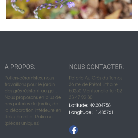
A PROPOS:
NOUS CONTACTER:
Potiers-céramistes, nous
Poterie Au Grès du Temps
travaillons pour le jardin
36 rte de Prétot Lithaire
des grès résistant au gel .
50250 Montsenelle Tel: 02
Nous proposons en plus de
33 47 92 80
nos poteries de jardin, de
Latitude: 49.304758
la décoration intérieure en
Longitude: -1.485761
Raku émail et Raku nu
(pièces uniques).