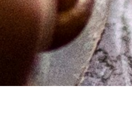
Urnes funérair
Urnes funérair
Urnes funérai