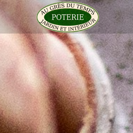
Skip to conten
Pots de jardin
Pots de jardin
Pots à cactées
Pots pour sedu
grasses
dessous de po
Pots pour plan
Vasques
Plateau pour 