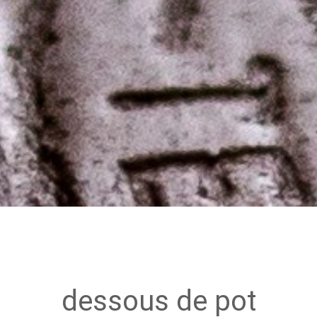
Décoration de jardin
Bordures de jardin
Créez votre mobile
es
es
res pour animaux
dessous de pot