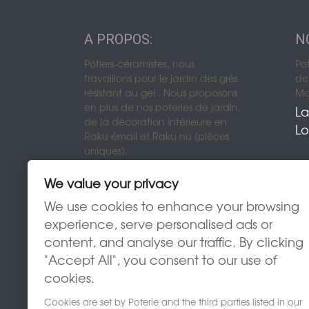
A PROPOS:
N
Potiers-céramistes, nous
Po
travaillons pour le jardin des grès
de 
résistant au gel . Nous proposons
Mon
en plus de nos poteries de jardin,
La
de la décoration intérieure en
Lo
Raku émail et Raku nu (pièces
uniques).
We value your privacy
We use cookies to enhance your browsing
experience, serve personalised ads or
content, and analyse our traffic. By clicking
"Accept All", you consent to our use of
cookies.
Cookies are set by Poterie and the third parties listed in our