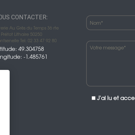
OUS CONTACTER:
terie Au Grès du Temps 36 rte
Prétot Lithaire 50250
tsenelle Tel: 02 33 47 92 80
titude: 49.304758
ngitude: -1.485761
J'ai lu et acc