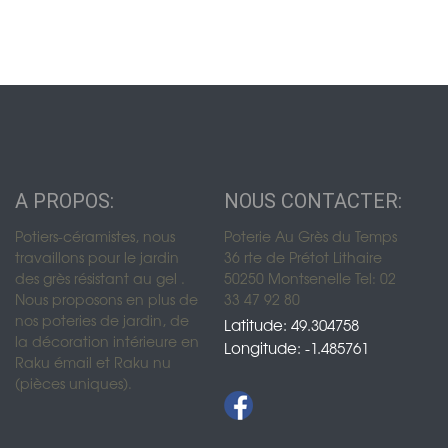
A PROPOS:
NOUS CONTACTER:
Potiers-céramistes, nous
Poterie Au Grès du Temps
travaillons pour le jardin
36 rte de Prétot Lithaire
des grès résistant au gel .
50250 Montsenelle Tel: 02
Nous proposons en plus de
33 47 92 80
nos poteries de jardin, de
Latitude: 49.304758
la décoration intérieure en
Longitude: -1.485761
Raku émail et Raku nu
(pièces uniques).