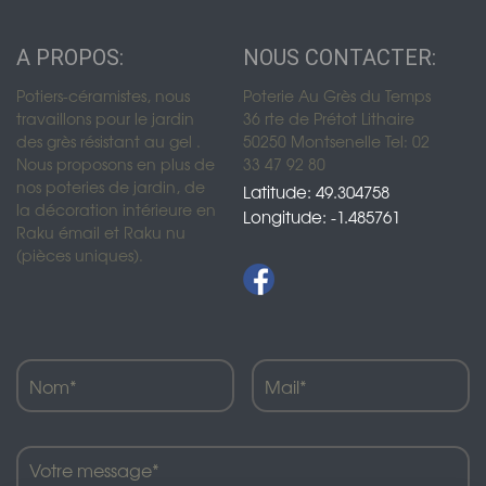
A PROPOS:
NOUS CONTACTER:
Potiers-céramistes, nous
Poterie Au Grès du Temps
travaillons pour le jardin
36 rte de Prétot Lithaire
des grès résistant au gel .
50250 Montsenelle Tel: 02
Nous proposons en plus de
33 47 92 80
nos poteries de jardin, de
Latitude: 49.304758
la décoration intérieure en
Longitude: -1.485761
Raku émail et Raku nu
(pièces uniques).