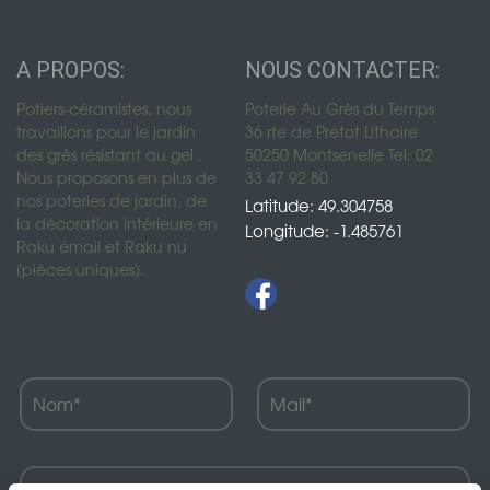
A PROPOS:
NOUS CONTACTER:
Potiers-céramistes, nous
Poterie Au Grès du Temps
travaillons pour le jardin
36 rte de Prétot Lithaire
des grès résistant au gel .
50250 Montsenelle Tel: 02
Nous proposons en plus de
33 47 92 80
nos poteries de jardin, de
Latitude: 49.304758
la décoration intérieure en
Longitude: -1.485761
Raku émail et Raku nu
(pièces uniques).