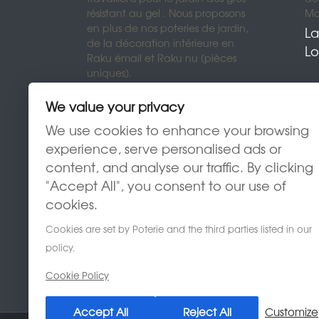
résistant au gel . Nous proposons
Mon
en plus de nos poteries de jardin,
La
de la décoration intérieure en
Lo
Raku émail et Raku nu (pièces
uniques).
We value your privacy
We use cookies to enhance your browsing
experience, serve personalised ads or
content, and analyse our traffic. By clicking
"Accept All", you consent to our use of
cookies.
Cookies are set by Poterie and the third parties listed in our
policy.
Cookie Policy
Accept All
Reject All
Customize