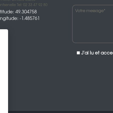
tsenelle Tel: 02 33 47 92 80
titude: 49.304758
ngitude: -1.485761
J'ai lu et acc