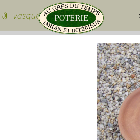
Skip to conten
vasque ronde en grès
Pots de jardin
Pots de jardin
Pots à cactées
Pots pour sedu
grasses
dessous de po
Pots pour plan
Vasques
Plateau pour 