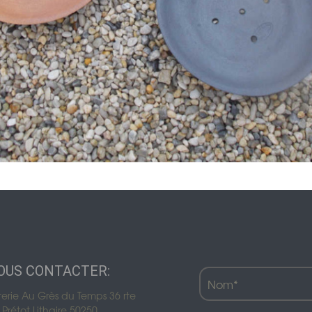
Décoration de jardin
Bordures de jardin
Créez votre mobile
es
es
res pour animaux
OUS CONTACTER:
terie Au Grès du Temps 36 rte
Prétot Lithaire 50250