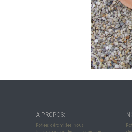
Urnes funérair
Urnes funérair
Urnes funérai
A PROPOS:
N
Potiers-céramistes, nous
Po
travaillons pour le jardin des grès
de 