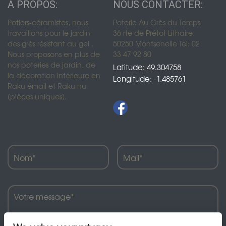
A PROPOS:
NOUS CONTACTER:
Potiers-céramistes, nous
Poterie Au Grès du Temps
travaillons pour le jardin
36 rte de Prétot Lithaire
des grès résistant au gel .
50250 Montsenelle Tel: 02
Nous proposons en plus de
33 47 92 80
nos poteries de jardin, de
Latitude: 49.304758
la décoration intérieure en
Longitude: -1.485761
Raku émail et Raku nu
(pièces uniques).