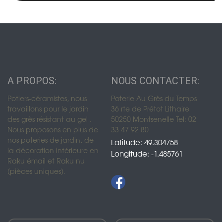
A PROPOS:
NOUS CONTACTER:
Potiers-céramistes, nous
Poterie Au Grès du Temps
travaillons pour le jardin
36 rte de Prétot Lithaire
des grès résistant au gel .
50250 Montsenelle Tel: 02
Nous proposons en plus de
33 47 92 80
nos poteries de jardin, de
Latitude: 49.304758
la décoration intérieure en
Longitude: -1.485761
Raku émail et Raku nu
(pièces uniques).