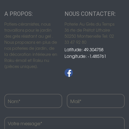
A PROPOS:
NOUS CONTACTER:
Potiers-céramistes, nous
Poterie Au Grès du Temps
travaillons pour le jardin
36 rte de Prétot Lithaire
des grès résistant au gel .
50250 Montsenelle Tel: 02
Nous proposons en plus de
33 47 92 80
nos poteries de jardin, de
Latitude: 49.304758
la décoration intérieure en
Longitude: -1.485761
Raku émail et Raku nu
(pièces uniques).