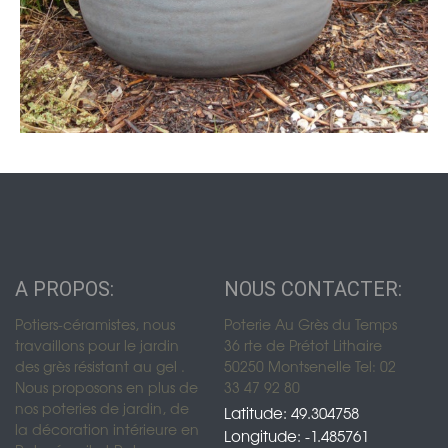
A PROPOS:
NOUS CONTACTER:
Potiers-céramistes, nous
Poterie Au Grès du Temps
travaillons pour le jardin
36 rte de Prétot Lithaire
des grès résistant au gel .
50250 Montsenelle Tel: 02
Nous proposons en plus de
33 47 92 80
nos poteries de jardin, de
Latitude: 49.304758
la décoration intérieure en
Longitude: -1.485761