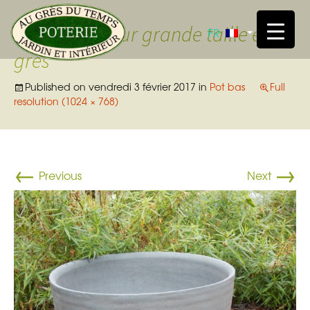
Skip t
pot de fleur grande taille en
FR
grès
Published on
vendredi 3 février 2017
in
Pot bas
Full
resolution (1024 × 768)
←
→
Previous
Next