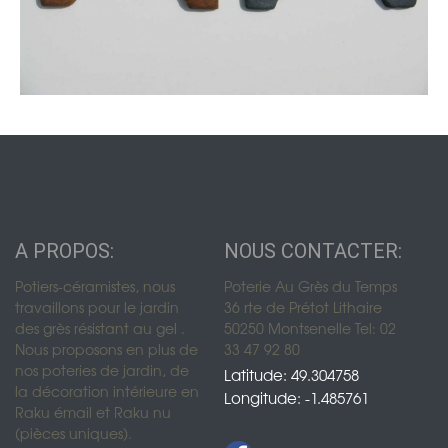
A PROPOS:
NOUS CONTACTER:
Potiers-céramistes, nous
Poterie Au Grès du Temps
travaillons pour le jardin
36 rte de Prétot Lithaire
des grès résistant au gel .
50250 Montsenelle Tel: 02
Nous proposons en plus de
33 47 92 80
nos poteries de jardin, de
Latitude: 49.304758
la décoration intérieure en
Longitude: -1.485761
Raku émail et Raku nu
(pièces uniques).