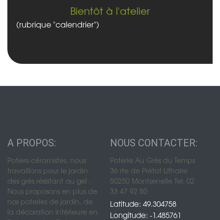
Bientôt à l'atelier
(rubrique "calendrier")
A PROPOS:
NOUS CONTACTER:
Potiers-céramistes, nous
Poterie Au Grès du Temps
travaillons pour le jardin
36 rte de Prétot Lithaire
des grès résistant au gel .
50250 Montsenelle Tel: 02
Nous proposons en plus de
33 47 92 80
nos poteries de jardin, de
Latitude: 49.304758
la décoration intérieure en
Longitude: -1.485761