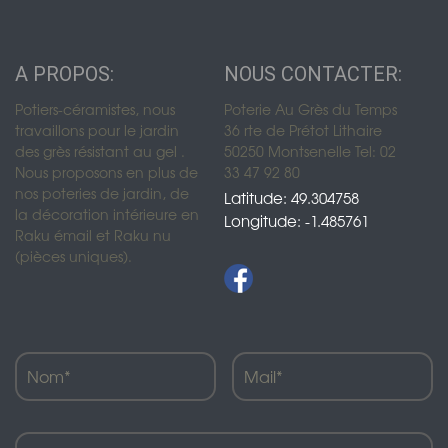
A PROPOS:
NOUS CONTACTER:
Potiers-céramistes, nous
Poterie Au Grès du Temps
travaillons pour le jardin
36 rte de Prétot Lithaire
des grès résistant au gel .
50250 Montsenelle Tel: 02
Nous proposons en plus de
33 47 92 80
nos poteries de jardin, de
Latitude: 49.304758
la décoration intérieure en
Longitude: -1.485761
Raku émail et Raku nu
(pièces uniques).