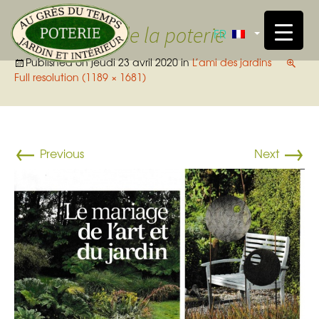
Skip t
le jardin de la poterie
FR
Published on
jeudi 23 avril 2020
in
L’ami des jardins
Full resolution (1189 × 1681)
←
→
Previous
Next