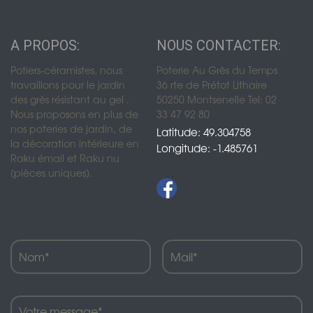
A PROPOS:
NOUS CONTACTER:
Potiers-céramistes, nous
Poterie Au Grès du Temps
travaillons pour le jardin
36 rte de Prétot Lithaire
des grès résistant au gel .
50250 Montsenelle Tel: 02
Nous proposons en plus de
33 47 92 80
nos poteries de jardin, de
Latitude: 49.304758
la décoration intérieure en
Longitude: -1.485761
Raku émail et Raku nu
(pièces uniques).