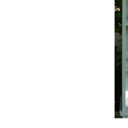
Urnes funérair
Urnes funérair
Urnes funérai