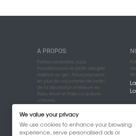
A PROPOS:
N
Potiers-céramistes, nous
Po
travaillons pour le jardin des grès
de 
résistant au gel . Nous proposons
Mon
en plus de nos poteries de jardin,
La
de la décoration intérieure en
Lo
Raku émail et Raku nu (pièces
uniques).
We value your privacy
We use cookies to enhance your browsing
experience, serve personalised ads or