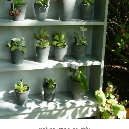
Décoration de jardin
Bordures de jardin
Créez votre mobile
es
es
res pour animaux
pot de jardin en grès