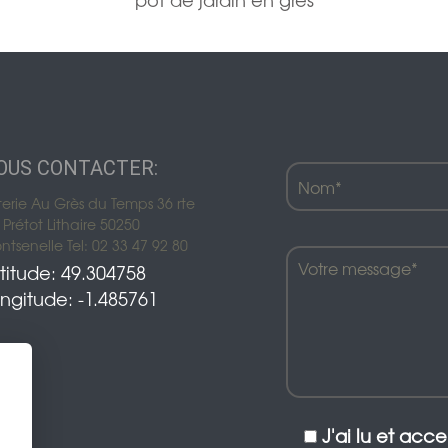
OUS CONTACTER:
terie Au Grès du Temps 36 rte
Prétot Lithaire 50250
tsenelle Tel: 02 33 47 92 80
titude: 49.304758
ngitude: -1.485761
J'ai lu et acc