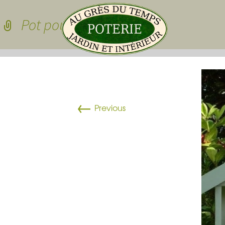
Skip to conten
Pot pour auricule
Pots de jardin
←
Pots de jardin
Previous
Pots à cactées
Pots pour sedu
grasses
dessous de po
Pots pour plan
Vasques
Plateau pour 