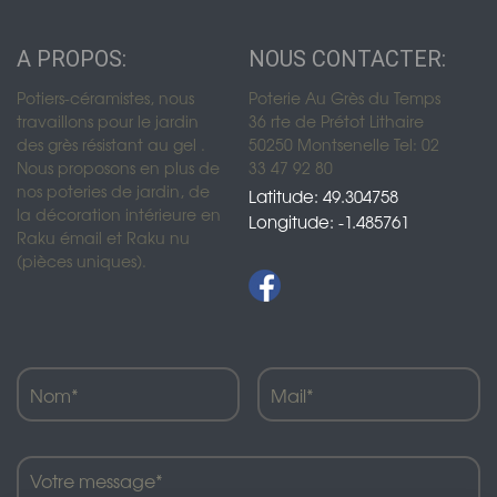
A PROPOS:
NOUS CONTACTER:
Potiers-céramistes, nous
Poterie Au Grès du Temps
travaillons pour le jardin
36 rte de Prétot Lithaire
des grès résistant au gel .
50250 Montsenelle Tel: 02
Nous proposons en plus de
33 47 92 80
nos poteries de jardin, de
Latitude: 49.304758
la décoration intérieure en
Longitude: -1.485761
Raku émail et Raku nu
(pièces uniques).