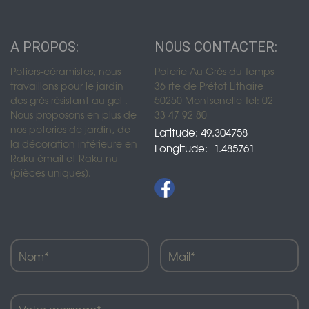
A PROPOS:
NOUS CONTACTER:
Potiers-céramistes, nous
Poterie Au Grès du Temps
travaillons pour le jardin
36 rte de Prétot Lithaire
des grès résistant au gel .
50250 Montsenelle Tel: 02
Nous proposons en plus de
33 47 92 80
nos poteries de jardin, de
Latitude: 49.304758
la décoration intérieure en
Longitude: -1.485761
Raku émail et Raku nu
(pièces uniques).