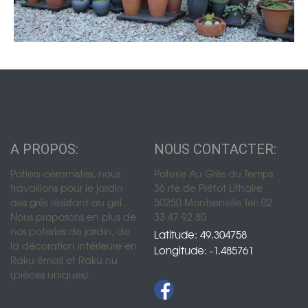
A PROPOS:
NOUS CONTACTER:
Potiers-céramistes, nous
Poterie Au Grès du Temps
travaillons pour le jardin
36 rte de Prétot Lithaire
des grès résistant au gel .
50250 Montsenelle Tel: 02
Nous proposons en plus de
33 47 92 80
nos poteries de jardin, de
Latitude: 49.304758
la décoration intérieure en
Longitude: -1.485761
Raku émail et Raku nu
(pièces uniques).