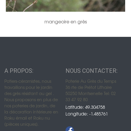
mangeoire en grès
A PROPOS:
NOUS CONTACTER:
Potiers-céramistes, nous
Poterie Au Grès du Temps
travaillons pour le jardin
36 rte de Prétot Lithaire
des grès résistant au gel .
50250 Montsenelle Tel: 02
Nous proposons en plus de
33 47 92 80
nos poteries de jardin, de
Latitude: 49.304758
la décoration intérieure en
Longitude: -1.485761
Raku émail et Raku nu
(pièces uniques).