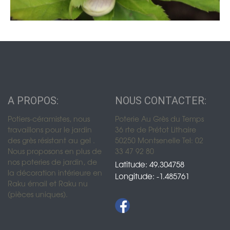
A PROPOS:
NOUS CONTACTER:
Potiers-céramistes, nous
Poterie Au Grès du Temps
travaillons pour le jardin
36 rte de Prétot Lithaire
des grès résistant au gel .
50250 Montsenelle Tel: 02
Nous proposons en plus de
33 47 92 80
nos poteries de jardin, de
Latitude: 49.304758
la décoration intérieure en
Longitude: -1.485761
Raku émail et Raku nu
(pièces uniques).