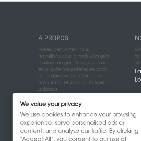
A PROPOS:
N
Urnes funérair
Potiers-céramistes, nous
Po
travaillons pour le jardin des grès
de 
Urnes funérair
résistant au gel . Nous proposons
Mon
en plus de nos poteries de jardin,
La
Urnes funérai
de la décoration intérieure en
Lo
Raku émail et Raku nu (pièces
uniques).
We value your privacy
We use cookies to enhance your browsing
experience, serve personalised ads or
content, and analyse our traffic. By clicking
"Accept All", you consent to our use of