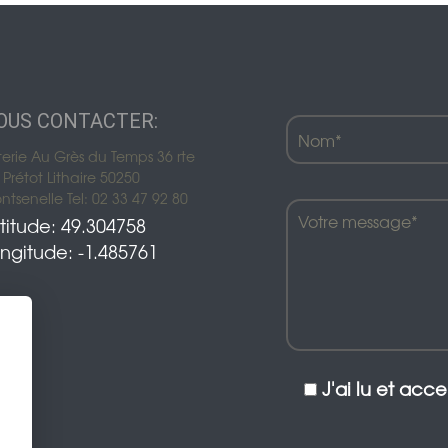
Décoration de jardin
Bordures de jardin
Créez votre mobile
OUS CONTACTER:
es
terie Au Grès du Temps 36 rte
Prétot Lithaire 50250
es
tsenelle Tel: 02 33 47 92 80
titude: 49.304758
res pour animaux
ngitude: -1.485761
J'ai lu et acc