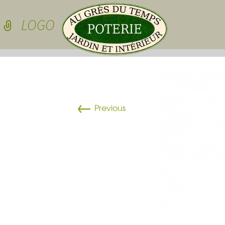
Skip to conten
LOGO
Pots de jardin
←
Pots de jardin
Previous
Pots à cactées
Pots pour sedu
grasses
dessous de po
Pots pour plan
Vasques
Plateau pour 