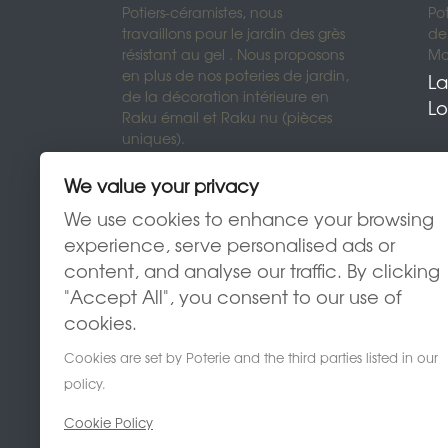
Potiers-céramistes, nous
Po
travaillons pour le jardin des grès
de 
résistant au gel . Nous proposons
Mon
en plus de nos poteries de jardin,
La
de la décoration intérieure en
Lo
Raku émail et Raku nu (pièces
uniques).
We value your privacy
We use cookies to enhance your browsing
experience, serve personalised ads or
content, and analyse our traffic. By clicking
"Accept All", you consent to our use of
cookies.
Cookies are set by Poterie and the third parties listed in our
policy.
Cookie Policy