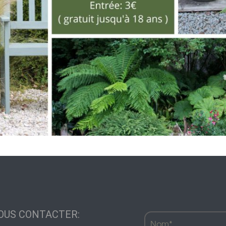
Décoration de jardin
Bordures de jardin
Créez votre mobile
es
es
res pour animaux
OUS CONTACTER: