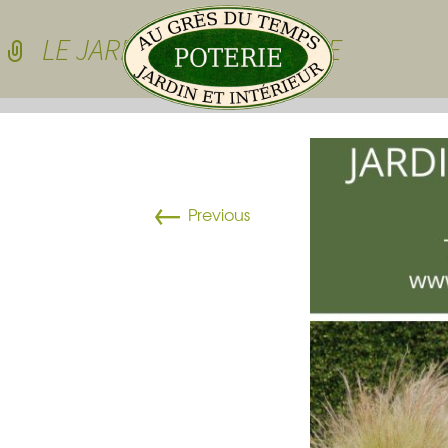
Skip to conten
LE JARDIN DE LA POTERIE
Pots de jardin
←
Pots de jardin
Previous
Pots à cactées
Pots pour sedu
grasses
dessous de po
Pots pour plan
Vasques
Plateau pour 