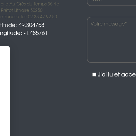
terie Au Grès du Temps 36 rte
Prétot Lithaire 50250
tsenelle Tel: 02 33 47 92 80
titude: 49.304758
ngitude: -1.485761
J'ai lu et acc