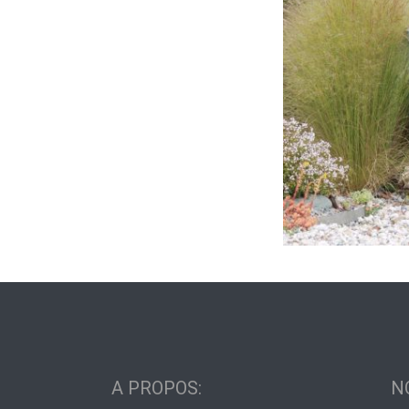
Urnes funérair
Urnes funérair
Urnes funérai
A PROPOS:
N