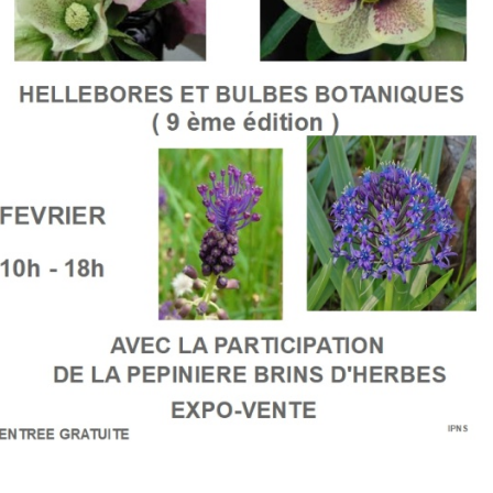
Décoration de jardin
Bordures de jardin
Créez votre mobile
es
es
res pour animaux