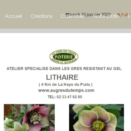
t
lundi 10 janvier 2022
Full 
Accueil
Créations
Calendrier
Notre jardin
P
Poteries pour le jardin
Le jardin de la po
B
Les plantes
Nichoirs
Les animaux du j
 et à auricules
Mangeoire
ms et plantes
Bains d’oiseaux
Piège à limaces
t
Sphères
tes épiphytes
Etiquettes
Tondeuse écologique
sedums