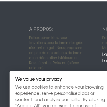
A PROPOS:
N
Potiers-céramistes, nous
Po
travaillons pour le jardin des grès
de 
résistant au gel . Nous proposons
Mon
en plus de nos poteries de jardin,
La
de la décoration intérieure en
Lo
Raku émail et Raku nu (pièces
uniques).
We value your privacy
We use cookies to enhance your browsing
experience, serve personalised ads or
content, and analyse our traffic. By clicking
"Accept All", you consent to our use of