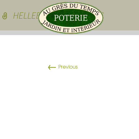
Skip to conten
HELLEBORES ET BULBES
Pots de jardin
←
Pots de jardin
Previous
Pots à cactées
Pots pour sedu
grasses
dessous de po
Pots pour plan
Vasques
Plateau pour 