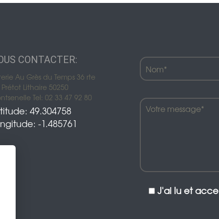
OUS CONTACTER:
terie Au Grès du Temps 36 rte
Prétot Lithaire 50250
tsenelle Tel: 02 33 47 92 80
titude: 49.304758
ngitude: -1.485761
J'ai lu et acc