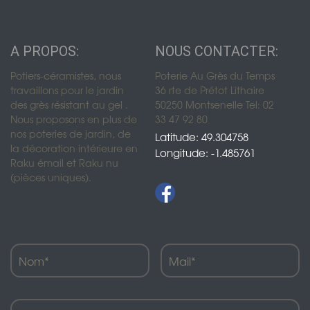
A PROPOS:
NOUS CONTACTER:
Potiers-céramistes, nous
Poterie Au Grès du Temps
travaillons pour le jardin
36 rte de Prétot Lithaire
des grès résistant au gel .
50250 Montsenelle Tel: 02
Nous proposons en plus de
33 47 92 80
nos poteries de jardin, de
Latitude: 49.304758
la décoration intérieure en
Longitude: -1.485761
Raku émail et Raku nu
(pièces uniques).