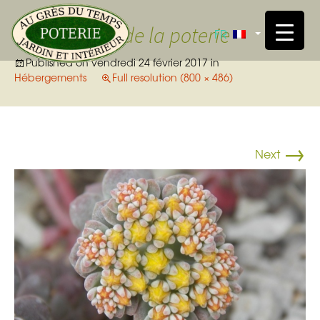
Skip t
Le jardin de la poterie
FR
Published on
vendredi 24 février 2017
in
Hébergements
Full resolution (800 × 486)
→
Next