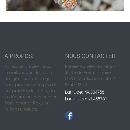
A PROPOS:
NOUS CONTACTER:
Potiers-céramistes, nous
Poterie Au Grès du Temps
travaillons pour le jardin
36 rte de Prétot Lithaire
des grès résistant au gel .
50250 Montsenelle Tel: 02
Nous proposons en plus de
33 47 92 80
nos poteries de jardin, de
Latitude: 49.304758
la décoration intérieure en
Longitude: -1.485761
Raku émail et Raku nu
(pièces uniques).