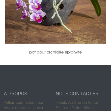
pot pour orchidée épiphyte
A PROPOS:
NOUS CONTACTER:
Potiers-céramistes, nous
Poterie Au Grès du Temps
travaillons pour le jardin
36 rte de Prétot Lithaire