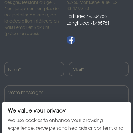
des grès résistant au gel .
50250 Montsenelle Tel: 02
Nous proposons en plus de
33 47 92 80
nos poteries de jardin, de
Latitude: 49.304758
la décoration intérieure en
Longitude: -1.485761
Raku émail et Raku nu
(pièces uniques).
We value your privacy
We use cookies to enhance your browsing
experience, serve personalised ads or content, and