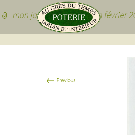
Skip to conten
mon jardin et ma maison février 2
Pots de jardin
Pots de jardin
Pots à cactées
←
Previous
Pots pour sedu
grasses
dessous de po
Pots pour plan
Vasques
Plateau pour 