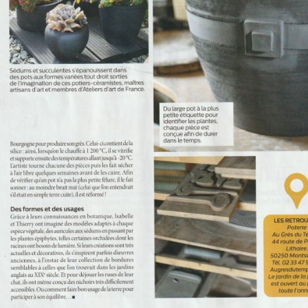
Décoration pour le jardin
Bordures de jardin
Créez votre mobile
es
es
res pour animaux