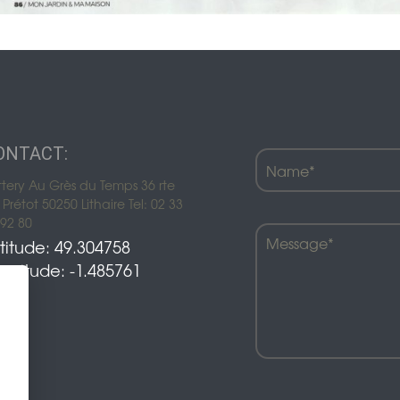
ONTACT:
ttery Au Grès du Temps 36 rte
Prétot 50250 Lithaire Tel: 02 33
 92 80
titude: 49.304758
ngitude: -1.485761