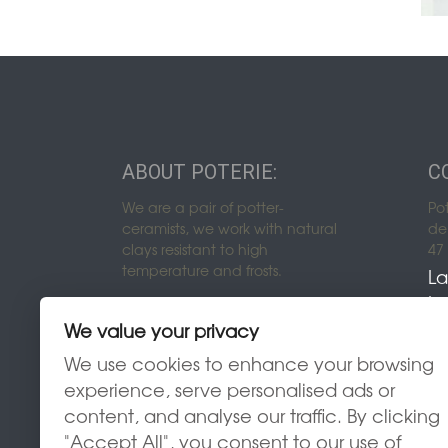
ABOUT POTERIE:
C
We are a pair of potter-
Po
ceramists, we work with natural
de 
clays resistant to high
47
temperature and frosts.
La
Lo
We value your privacy
We use cookies to enhance your browsing
experience, serve personalised ads or
content, and analyse our traffic. By clicking
"Accept All", you consent to our use of