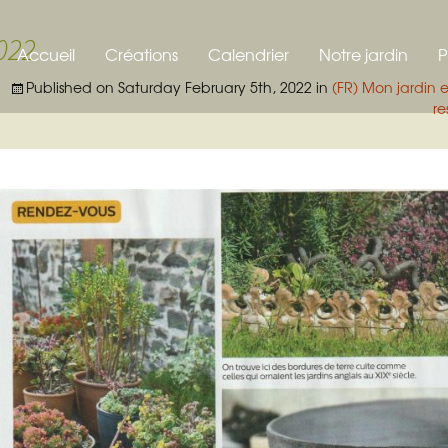
t
022
Accueil
Créations
Calendrier
Notre jardin
P
Published on
Saturday February 5th, 2022
in
(FR) Mon jardin 
re
Poteries pour le jardin
Le jardin de la po
B
Les plantes
Nichoirs
Les animaux du j
 et à auricules
Mangeoire
ms et plantes
Bains d’oiseaux
Piège à limaces
t
Sphères
tes épiphytes
Etiquettes
Tondeuse écologique
sedums