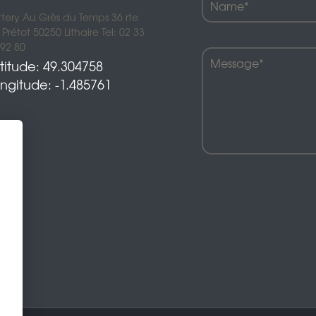
Décoration pour le jardin
ttery Au Grès du Temps 36 rte
Prétot 50250 Lithaire Tel: 02 33
Bordures de jardin
 92 80
Créez votre mobile
titude: 49.304758
ngitude: -1.485761
es
es
res pour animaux