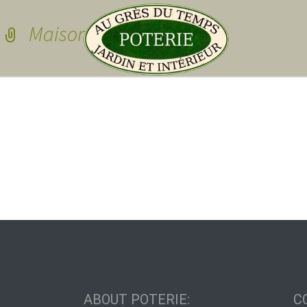
Skip to conten
Maison_et_travaux
Pots de jardin
Pots de jardin
Pots à cactées
Pots pour sedu
grasses
dessous de po
Pots pour plan
Vasques
ABOUT POTERIE:
C
Plateau pour 