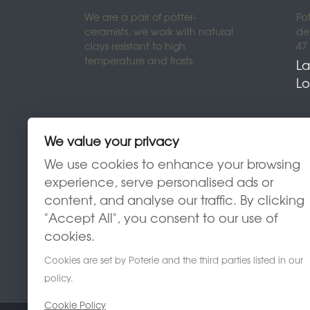
We are a pair of potter-
Po
ceramists, we work with natural
de 
clays resistant to high
47
temperature and frosts.
La
Lo
Urnes funérair
Urnes funérair
We value your privacy
Urnes funérai
We use cookies to enhance your browsing
experience, serve personalised ads or
content, and analyse our traffic. By clicking
"Accept All", you consent to our use of
cookies.
Cookies are set by Poterie and the third parties listed in our
policy.
Cookie Policy