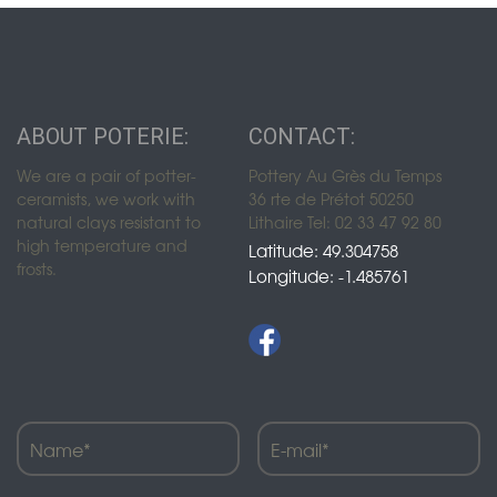
ABOUT POTERIE:
CONTACT:
We are a pair of potter-
Pottery Au Grès du Temps
ceramists, we work with
36 rte de Prétot 50250
natural clays resistant to
Lithaire Tel: 02 33 47 92 80
high temperature and
Latitude: 49.304758
frosts.
Longitude: -1.485761