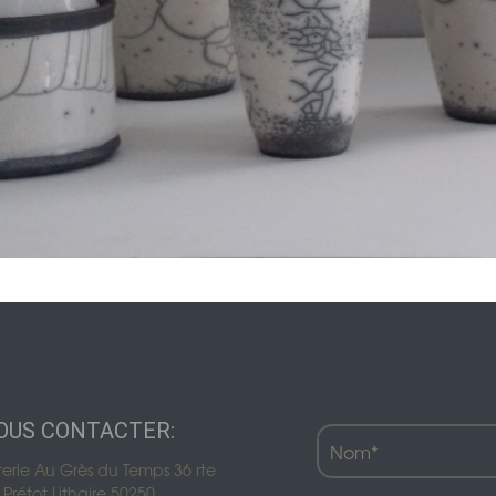
Décoration de jardin
Bordures de jardin
Créez votre mobile
es
es
res pour animaux
OUS CONTACTER:
terie Au Grès du Temps 36 rte
Prétot Lithaire 50250