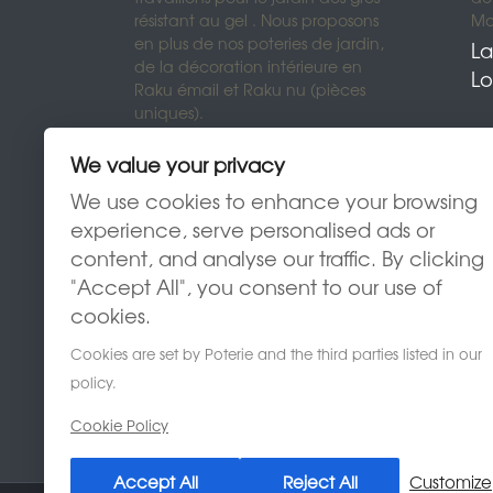
résistant au gel . Nous proposons
Mon
en plus de nos poteries de jardin,
La
de la décoration intérieure en
Lo
Raku émail et Raku nu (pièces
uniques).
We value your privacy
We use cookies to enhance your browsing
experience, serve personalised ads or
content, and analyse our traffic. By clicking
"Accept All", you consent to our use of
cookies.
Cookies are set by Poterie and the third parties listed in our
policy.
Cookie Policy
Accept All
Reject All
Customize