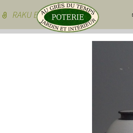
Skip to conten
RAKU EMAIL
Pots de jardin
Pots de jardin
Pots à cactées
Pots pour sedu
grasses
dessous de po
Pots pour plan
Vasques
Plateau pour 