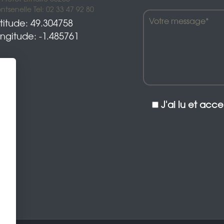
tsenelle Tel: 02 33 47 92 80
titude: 49.304758
ngitude: -1.485761
J'ai lu et acc