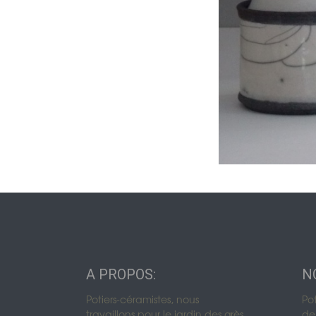
Urnes funérair
Urnes funérair
Urnes funérai
A PROPOS:
N
Potiers-céramistes, nous
Po
travaillons pour le jardin des grès
de 