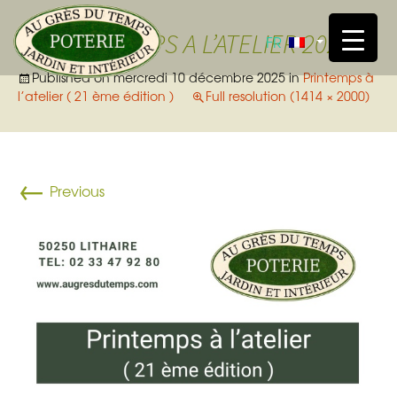
Skip t
PRINTEMPS A L’ATELIER 2026
FR
Published on
mercredi 10 décembre 2025
in
Printemps à
l’atelier ( 21 ème édition )
Full resolution (1414 × 2000)
←
Previous