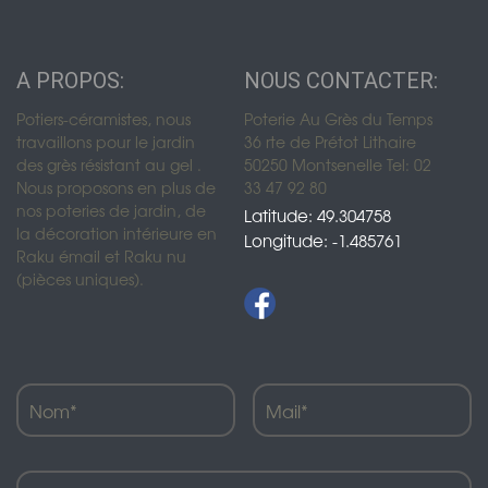
A PROPOS:
NOUS CONTACTER:
Potiers-céramistes, nous
Poterie Au Grès du Temps
travaillons pour le jardin
36 rte de Prétot Lithaire
des grès résistant au gel .
50250 Montsenelle Tel: 02
Nous proposons en plus de
33 47 92 80
nos poteries de jardin, de
Latitude: 49.304758
la décoration intérieure en
Longitude: -1.485761
Raku émail et Raku nu
(pièces uniques).