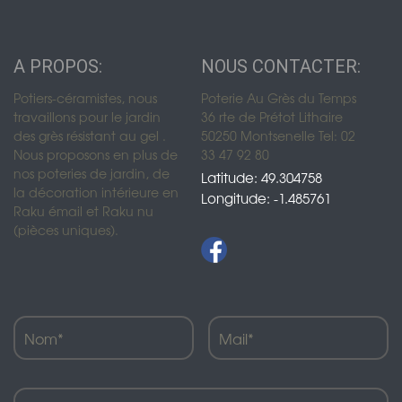
A PROPOS:
NOUS CONTACTER:
Potiers-céramistes, nous
Poterie Au Grès du Temps
travaillons pour le jardin
36 rte de Prétot Lithaire
des grès résistant au gel .
50250 Montsenelle Tel: 02
Nous proposons en plus de
33 47 92 80
nos poteries de jardin, de
Latitude: 49.304758
la décoration intérieure en
Longitude: -1.485761
Raku émail et Raku nu
(pièces uniques).