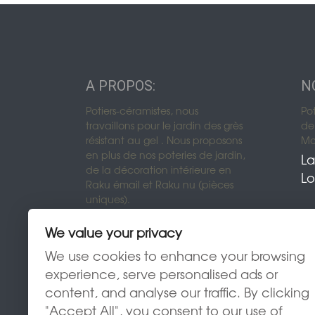
A PROPOS:
N
Potiers-céramistes, nous
Po
travaillons pour le jardin des grès
de 
résistant au gel . Nous proposons
Mon
en plus de nos poteries de jardin,
La
de la décoration intérieure en
Lo
Raku émail et Raku nu (pièces
uniques).
We value your privacy
We use cookies to enhance your browsing
experience, serve personalised ads or
content, and analyse our traffic. By clicking
"Accept All", you consent to our use of