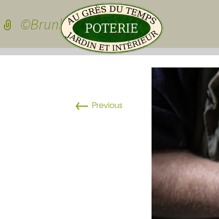
Skip to conten
©BrunhildJEANNE-4
Pots de jardin
←
Pots de jardin
Previous
Pots à cactées
Pots pour sedu
grasses
dessous de po
Pots pour plan
Vasques
Plateau pour 