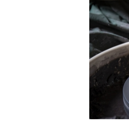
Urnes funérair
Urnes funérair
Urnes funérai