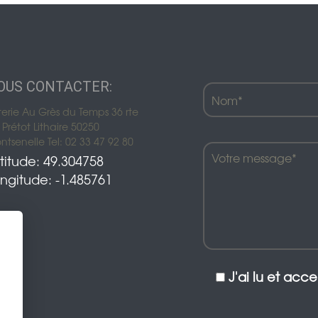
OUS CONTACTER:
terie Au Grès du Temps 36 rte
Prétot Lithaire 50250
tsenelle Tel: 02 33 47 92 80
titude: 49.304758
ngitude: -1.485761
J'ai lu et acc