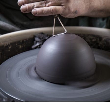
Décoration de jardin
Bordures de jardin
Créez votre mobile
es
es
res pour animaux