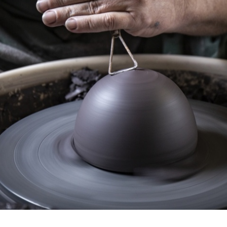
Décoration de jardin
Bordures de jardin
Créez votre mobile
es
es
res pour animaux