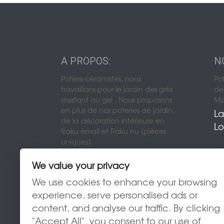
A PROPOS:
N
Potiers-céramistes, nous
Po
travaillons pour le jardin des grès
de 
résistant au gel . Nous proposons
Mon
en plus de nos poteries de jardin,
La
de la décoration intérieure en
Lo
Raku émail et Raku nu (pièces
uniques).
We value your privacy
We use cookies to enhance your browsing
experience, serve personalised ads or
content, and analyse our traffic. By clicking
"Accept All", you consent to our use of