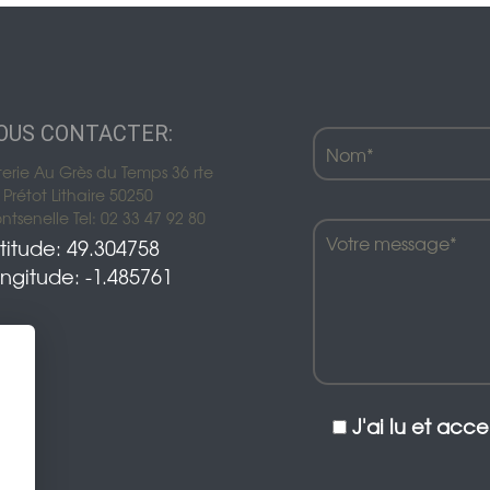
OUS CONTACTER:
terie Au Grès du Temps 36 rte
Prétot Lithaire 50250
tsenelle Tel: 02 33 47 92 80
titude: 49.304758
ngitude: -1.485761
J'ai lu et acc