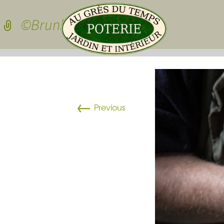
Skip to conten
©BrunhildJEANNE-4
Pots de jardin
←
Pots de jardin
Previous
Pots à cactées
Pots pour sedu
grasses
dessous de po
Pots pour plan
Vasques
Plateau pour 