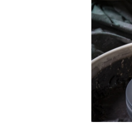
Urnes funérair
Urnes funérair
Urnes funérai