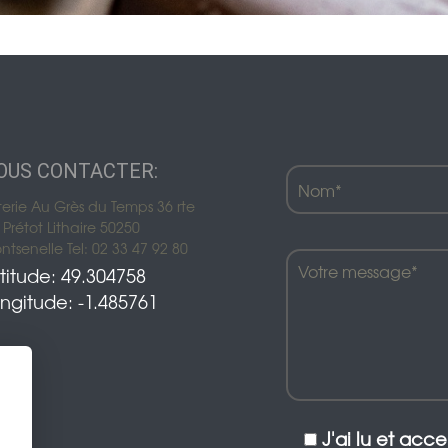
Décoration de jardin
Bordures de jardin
Créez votre mobile
es
OUS CONTACTER:
es
terie Au Grès du Temps 36 rte
Prétot Lithaire 50250
res pour animaux
tsenelle Tel: 02 33 47 92 80
titude: 49.304758
ngitude: -1.485761
J'ai lu et acc