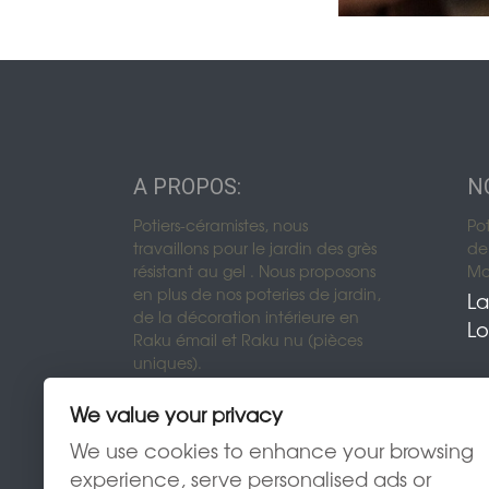
Urnes funérair
A PROPOS:
N
Urnes funérair
Potiers-céramistes, nous
Po
travaillons pour le jardin des grès
de 
Urnes funérai
résistant au gel . Nous proposons
Mon
en plus de nos poteries de jardin,
La
de la décoration intérieure en
Lo
Raku émail et Raku nu (pièces
uniques).
We value your privacy
We use cookies to enhance your browsing
experience, serve personalised ads or