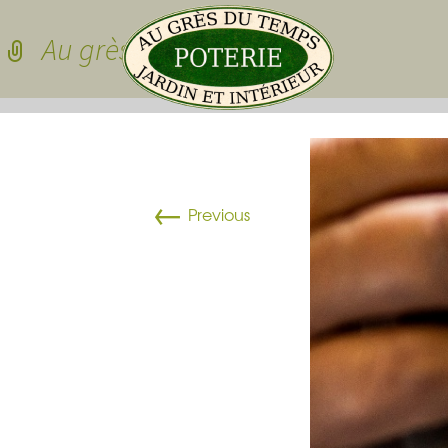
Skip to conten
Au grès du temps
Pots de jardin
←
Pots de jardin
Previous
Pots à cactées
Pots pour sedu
grasses
dessous de po
Pots pour plan
Vasques
Plateau pour 