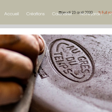
t
jeudi 23 avril 2020
Full r
Accueil
Créations
Calendrier
Notre jardin
P
Poteries pour le jardin
Le jardin de la po
B
Les plantes
Nichoirs
Les animaux du j
 et à auricules
Mangeoire
ms et plantes
Bains d’oiseaux
Piège à limaces
t
Sphères
tes épiphytes
Etiquettes
Tondeuse écologique
sedums