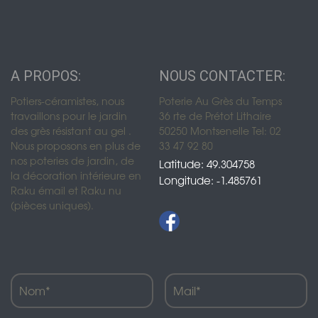
A PROPOS:
NOUS CONTACTER:
Potiers-céramistes, nous
Poterie Au Grès du Temps
travaillons pour le jardin
36 rte de Prétot Lithaire
des grès résistant au gel .
50250 Montsenelle Tel: 02
Nous proposons en plus de
33 47 92 80
nos poteries de jardin, de
Latitude: 49.304758
la décoration intérieure en
Longitude: -1.485761
Raku émail et Raku nu
(pièces uniques).