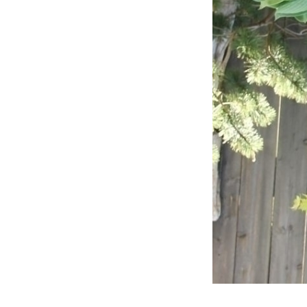
Urnes funérair
Urnes funérair
Urnes funérai