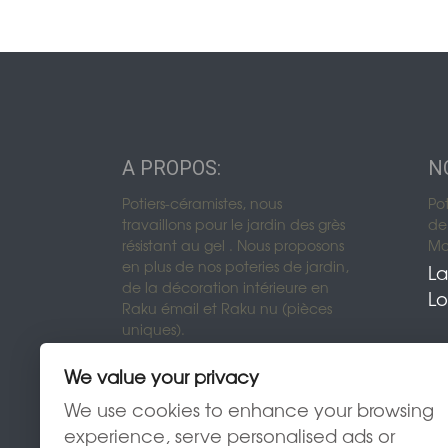
A PROPOS:
N
Potiers-céramistes, nous
Po
travaillons pour le jardin des grès
de 
résistant au gel . Nous proposons
Mon
en plus de nos poteries de jardin,
La
de la décoration intérieure en
Lo
Raku émail et Raku nu (pièces
uniques).
We value your privacy
We use cookies to enhance your browsing
experience, serve personalised ads or