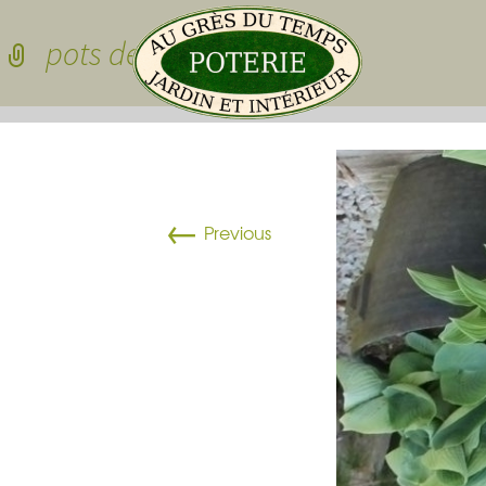
Skip to conten
pots de jardin en grès
Pots de jardin
←
Pots de jardin
Previous
Pots à cactées
Pots pour sedu
grasses
dessous de po
Pots pour plan
Vasques
Plateau pour 