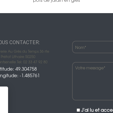
OUS CONTACTER:
terie Au Grès du Temps 36 rte
Prétot Lithaire 50250
tsenelle Tel: 02 33 47 92 80
titude: 49.304758
ngitude: -1.485761
J'ai lu et acc