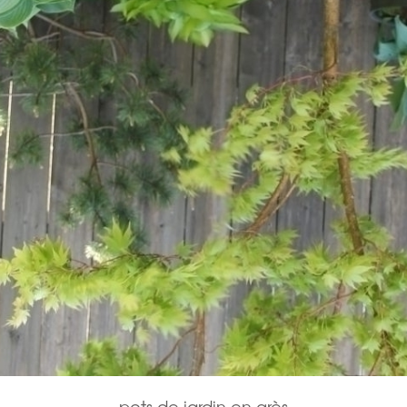
Décoration de jardin
Bordures de jardin
Créez votre mobile
es
es
res pour animaux
pots de jardin en grès