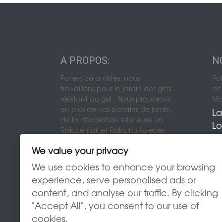
A PROPOS:
N
Potiers-céramistes, nous
Po
travaillons pour le jardin des grès
de 
résistant au gel . Nous proposons
Mon
en plus de nos poteries de jardin,
La
de la décoration intérieure en
Lo
Raku émail et Raku nu (pièces
uniques).
We value your privacy
We use cookies to enhance your browsing
experience, serve personalised ads or
content, and analyse our traffic. By clicking
"Accept All", you consent to our use of
cookies.