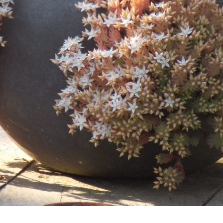
Décoration de jardin
Bordures de jardin
Créez votre mobile
es
es
res pour animaux