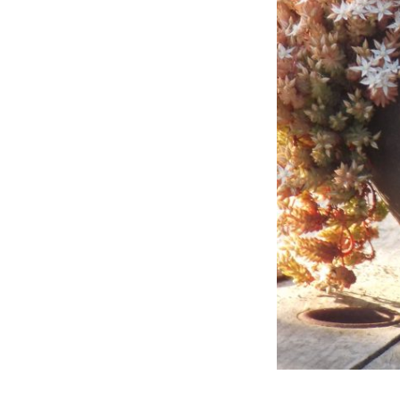
Urnes funérair
Urnes funérair
Urnes funérai