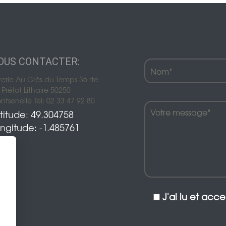
OUS CONTACTER:
terie Au Grès du Temps 36 rte
Prétot Lithaire 50250
tsenelle Tel: 02 33 47 92 80
titude: 49.304758
ngitude: -1.485761
J'ai lu et acc