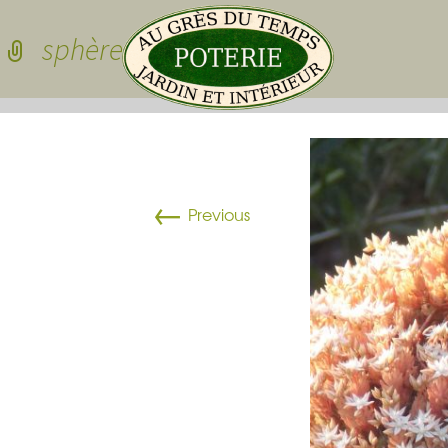
Skip to conten
sphère végétalisée
Pots de jardin
←
Pots de jardin
Previous
Pots à cactées
Pots pour sedu
grasses
dessous de po
Pots pour plan
Vasques
Plateau pour 