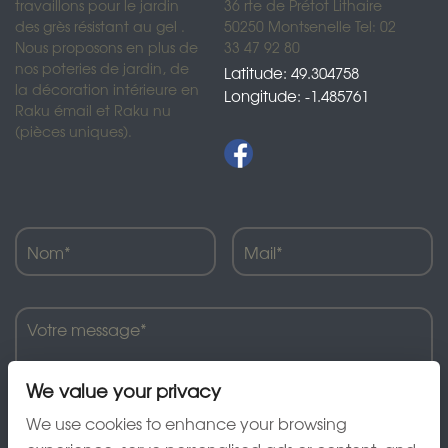
travaillons pour le jardin
36 rte de Prétot Lithaire
des grès résistant au gel .
50250 Montsenelle Tel: 02
Nous proposons en plus de
33 47 92 80
nos poteries de jardin, de
Latitude: 49.304758
la décoration intérieure en
Longitude: -1.485761
Raku émail et Raku nu
(pièces uniques).
We value your privacy
We use cookies to enhance your browsing