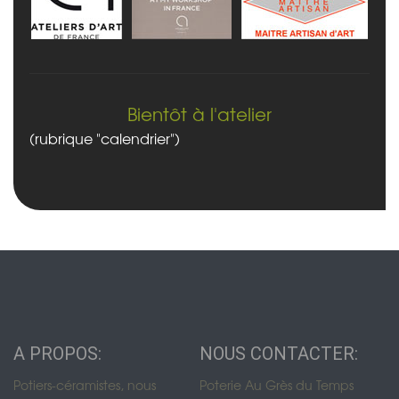
Bientôt à l'atelier
(rubrique "calendrier")
A PROPOS:
NOUS CONTACTER:
Potiers-céramistes, nous
Poterie Au Grès du Temps